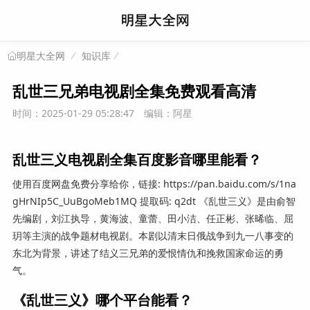
知识库
明星大全网
乱世三兄弟电视剧全集免费观看高清
时间：2025-01-29 05:28:47
编辑：阿星
乱世三义电视剧全集百度影音哪里能看？
使用百度网盘免费分享给你，链接: https://pan.baidu.com/s/1na
gHrNIp5C_UuBgoMeb1MQ 提取码: q2dt 《乱世三义》是由俞智
先编剧，刘江执导，黄海波、童蕾、田小洁、任正彬、张晞临、屈
玥等主演的战争题材电视剧。本剧以清末日俄战争到九一八事变的
东北为背景，讲述了结义三兄弟的爱恨情仇和挽救国家命运的勇
气。
《乱世三义》哪个平台能看？