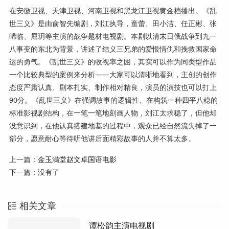
在安徽卫视、天津卫视、河南卫视和黑龙江卫视黄金档播出。《乱
世三义》是由俞智先编剧，刘江执导，童蕾、田小洁、任正彬、张
晞临、屈玥等主演的战争题材电视剧。本剧以清末日俄战争到九一
八事变的东北为背景，讲述了结义三兄弟的爱恨情仇和挽救国家命
运的勇气。《乱世三义》的收视率之困，其实可以作为同类型作品
一个比较典型的案例来分析——大家可以清晰地看到，主创的创作
态度严肃认真、剧本扎实、制作相对精良，演员的演技也可以打上
90分。《乱世三义》在强调故事的逻辑性、在构筑一种四平八稳的
标准影视剧结构，在一笔一笔地刻画人物，刘江太求稳了，但他却
没意识到，在他认真搭建地基的过程中，观众已经自然流失掉了一
部分，愿意耐心等待听他讲后面精彩故事的人并不算太多。
上一篇：
金玉满堂赵文卓国语电影
下一篇：没有了
相关文章
谭松韵主演电视剧