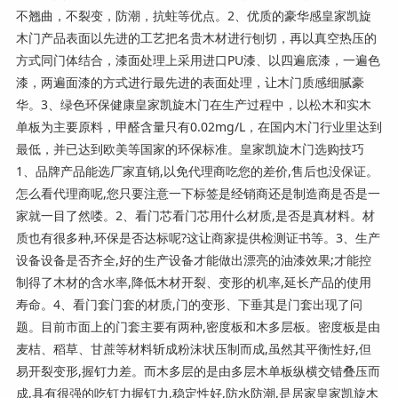
不翘曲，不裂变，防潮，抗蛀等优点。2、优质的豪华感皇家凯旋
木门产品表面以先进的工艺把名贵木材进行刨切，再以真空热压的
方式同门体结合，漆面处理上采用进口PU漆、以四遍底漆，一遍色
漆，两遍面漆的方式进行最先进的表面处理，让木门质感细腻豪
华。3、绿色环保健康皇家凯旋木门在生产过程中，以松木和实木
单板为主要原料，甲醛含量只有0.02mg/L，在国内木门行业里达到
最低，并已达到欧美等国家的环保标准。皇家凯旋木门选购技巧
1、品牌产品能选厂家直销,以免代理商吃您的差价,售后也没保证。
怎么看代理商呢,您只要注意一下标签是经销商还是制造商是否是一
家就一目了然喽。2、看门芯看门芯用什么材质,是否是真材料。材
质也有很多种,环保是否达标呢?这让商家提供检测证书等。3、生产
设备设备是否齐全,好的生产设备才能做出漂亮的油漆效果;才能控
制得了木材的含水率,降低木材开裂、变形的机率,延长产品的使用
寿命。4、看门套门套的材质,门的变形、下垂其是门套出现了问
题。目前市面上的门套主要有两种,密度板和木多层板。密度板是由
麦桔、稻草、甘蔗等材料斩成粉沫状压制而成,虽然其平衡性好,但
易开裂变形,握钉力差。而木多层的是由多层木单板纵横交错叠压而
成,具有很强的吃钉力握钉力,稳定性好,防水防潮,是居家皇家凯旋木