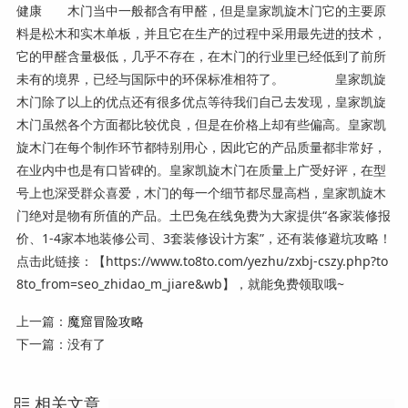
健康 木门当中一般都含有甲醛，但是皇家凯旋木门它的主要原
料是松木和实木单板，并且它在生产的过程中采用最先进的技术，
它的甲醛含量极低，几乎不存在，在木门的行业里已经低到了前所
未有的境界，已经与国际中的环保标准相符了。 皇家凯旋
木门除了以上的优点还有很多优点等待我们自己去发现，皇家凯旋
木门虽然各个方面都比较优良，但是在价格上却有些偏高。皇家凯
旋木门在每个制作环节都特别用心，因此它的产品质量都非常好，
在业内中也是有口皆碑的。皇家凯旋木门在质量上广受好评，在型
号上也深受群众喜爱，木门的每一个细节都尽显高档，皇家凯旋木
门绝对是物有所值的产品。土巴兔在线免费为大家提供“各家装修报
价、1-4家本地装修公司、3套装修设计方案”，还有装修避坑攻略！
点击此链接：【https://www.to8to.com/yezhu/zxbj-cszy.php?to
8to_from=seo_zhidao_m_jiare&wb】，就能免费领取哦~
上一篇：
魔窟冒险攻略
下一篇：没有了
相关文章