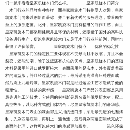
们一起来看看皇家凯旋木门怎么样。 皇家凯旋木门简介
木门行业的品牌多种多样，而皇家凯旋木门特别受人欢迎，皇家
凯旋木门向来以创新而著称，并且有着优秀的服务理念，秉着顾客
至上的服务态度。此外，皇家凯旋木门拥有精湛的制作工艺，而且
皇家凯旋木门都采用健康并且环保的材料，还眼镜了国外的高科技
设备进行生产，所以皇家凯旋木门立足于木门行业的前列，同时也
获得了许多荣誉。 皇家凯旋木门特点 优良的稳定性
皇家凯旋木门的稳定性主要体现在不变形而且不收缩，并且不会
裂变，还能防潮，除了这些还有抗蛀的优点。皇家凯旋木门的基础
木料是采用的进口俄罗斯松木，表面采用的是实木，外表覆盖着高
档的造型版，并且经过蒸汽的烘干，最后采用高温高压处理而成，
然后刷上几遍烤漆。皇家凯旋木门就是经过这些工艺才造就了他的
稳定性。 优越的豪华感 皇家凯旋木门产品的表面都是采用
最先进的工艺技术，它使用的材料影是最名贵的俄罗斯木材，配上
真空热压，以此种方式使门体结合，尽显皇家凯旋木门的奢华感。
皇家凯旋木门表面的漆面都是采用的进口漆，采用最先进的七遍烤
制，先刷四层底漆，再刷上一遍色漆，最后再刷两遍面漆就完成了
表面的处理，这样可以使木门的质感更加豪华。 绿色环保