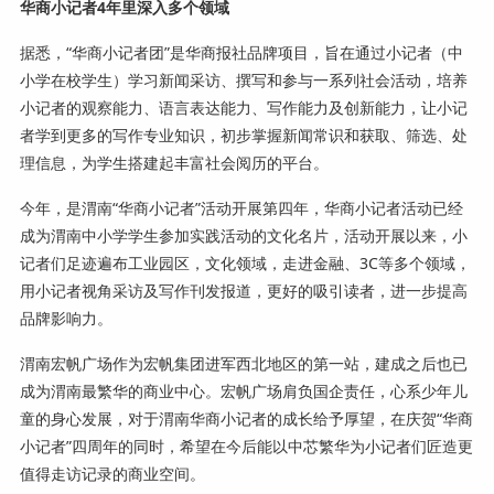
华商小记者4年里深入多个领域
据悉，“华商小记者团”是华商报社品牌项目，旨在通过小记者（中
小学在校学生）学习新闻采访、撰写和参与一系列社会活动，培养
小记者的观察能力、语言表达能力、写作能力及创新能力，让小记
者学到更多的写作专业知识，初步掌握新闻常识和获取、筛选、处
理信息，为学生搭建起丰富社会阅历的平台。
今年，是渭南“华商小记者”活动开展第四年，华商小记者活动已经
成为渭南中小学学生参加实践活动的文化名片，活动开展以来，小
记者们足迹遍布工业园区，文化领域，走进金融、3C等多个领域，
用小记者视角采访及写作刊发报道，更好的吸引读者，进一步提高
品牌影响力。
渭南宏帆广场作为宏帆集团进军西北地区的第一站，建成之后也已
成为渭南最繁华的商业中心。宏帆广场肩负国企责任，心系少年儿
童的身心发展，对于渭南华商小记者的成长给予厚望，在庆贺“华商
小记者”四周年的同时，希望在今后能以中芯繁华为小记者们匠造更
值得走访记录的商业空间。