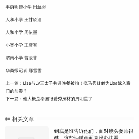
丰荫明德小学 田丝羽
人和小学 王甘欣迪
人和小学 周依墨
小寨小学 王彦智
渭南小学 曹凌菲
华商报记者 邢雪雪
上一篇：
Lisa与LV三太子共进晚餐被拍！疯马秀疑似为Lisa嫁入豪
门的前奏？
下一篇：
他大概是泰国很爱秀身材的男明星了
相关文章
到底是谁告诉他们，面对镜头耍帅很
酷，这些油腻画面真没办法看