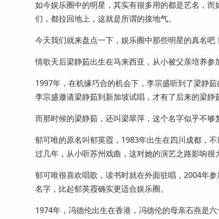
如今娱乐圈中的明星，其实有很多用的都是艺名，而
们，都拉回地上，这就是所谓的接地气。
今天我们就来盘点一下，娱乐圈中那些明星的真名吧
情歌天后梁静茹出生在马来西亚，从小被父亲培养参
1997年，在机缘巧合的机会下，李宗盛听到了梁静
李宗盛邀请梁静茹到新加坡试唱，才有了后来的梁静
而那时候的梁静茹，还叫梁翠萍，这个名字似乎不够
郁可唯的原名叫郁英霞，1983年出生在四川成都，
过几年，从小听苏州戏曲，这对她的演艺之路影响很
郁可唯很喜欢唱歌，读书时就在外面驻唱，2004年
名字，比起郁英霞确实更适合娱乐圈。
1974年，冯德伦出生在香港，冯德伦的母亲石燕是