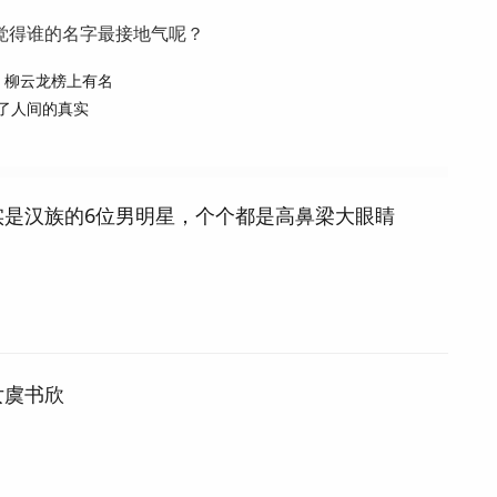
觉得谁的名字最接地气呢？
、柳云龙榜上有名
了人间的真实
实是汉族的6位男明星，个个都是高鼻梁大眼睛
女虞书欣