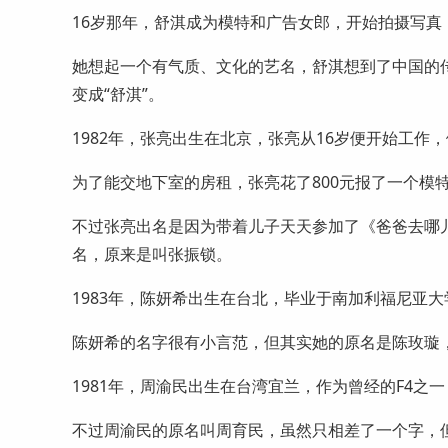
16岁那年，舒淇成为模特和广告女郎，开始拍摄写
她想起一个有气质、文化的艺名，舒淇想到了中国的传
变成“舒淇”。
1982年，张亮出生在北京，张亮从16岁便开始工作
为了能交地下室的房租，张亮花了800元报了一个模
不过张亮出名是因为带着儿子天天参加了《爸爸去哪
名，原来是叫张振锁。
1983年，陈妍希出生在台北，毕业于南加利福尼亚
陈妍希的名字很有小言范，但其实她的原名是陈玫璇
1981年，周渝民出生在台湾宜兰，作为曾经的F4
不过周渝民的原名叫周育民，虽然只相差了一个字，