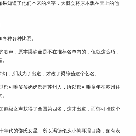
如果知道了他们本来的名字，大概会将原本飘在天上的他
！
加各种各种比赛。
茹的歌声，原本梁静茹是不在推荐名单内的，但就这么巧，
茹。
梦幻，所以为了出道，才改了梁静茹这个艺名。
不过郁可唯爷爷奶奶都是苏州人，所以郁可唯童年在苏州住
大。
参加超级女声获得了全国第四名，这才出道，而郁可唯这个
六十年代的邵氏女星，所以冯德伦从小就耳濡目染，颇有表