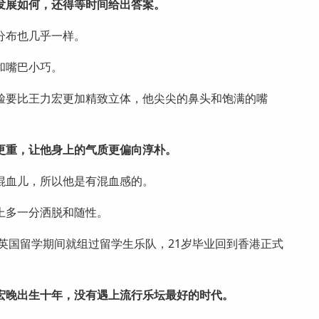
发展如何，还得等时间给出答案。
分布也几乎一样。
和嘴巴小巧。
脸要比王力宏更加精致立体，他尖尖的鼻头和饱满的嘴
更重，让他身上的气质更偏向淳朴。
混血儿，所以他是有混血感的。
上多一分洒脱和随性。
在英国留学期间就组过留学生乐队，21岁毕业回到香港正式
宏晚出生十年，没有遇上流行乐坛最好的时代。