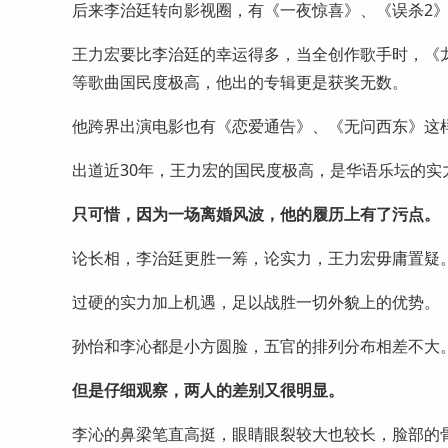
后来李治廷转向影视圈，有《一夜惊喜》、《误杀2
王力宏要比李治廷的幸运得多，当全创作歌手时，《
等歌曲国民度极高，他出的专辑更是获奖无数。
他跨界出演电影也有《恋爱通告》、《无问西东》这
出道近30年，王力宏的国民度极高，是华语乐坛的实
只可惜，因为一场离婚风波，他的履历上有了污点。
论长相，李治廷更胜一筹，论实力，王力宏毋庸置疑
过硬的实力加上机遇，足以战胜一切外貌上的优势。
孙怡和李沁都是小方圆脸，五官的排列分布相差不大
但是仔细观察，两人的差别又很明显。
李沁的鼻梁笔直高挺，眼睛眼裂较大也较长，脸部的