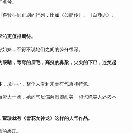
了名号。
机遇转型到正剧的行列，比如《如懿传》、《白鹿原》、
李沁更值得期待。
好姐妹，不得不说她们之间的缘分很深。
圆的眼睛，弯弯的眉毛，高挺的鼻梁，尖尖的下巴，连笑起
体，脸型小，整个人看起来更有气质和特色。
丽娅大一圈，她的气质偏向温婉甜美，和惊艳美人还搭不
，董璇就有《雪花女神龙》这样的人气作品。
错的表现。