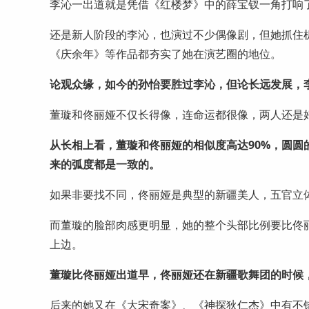
李沁一出道就是凭借《红楼梦》中的薛宝钗一角打响
还是新人阶段的李沁，也演过不少偶像剧，但她抓住
《庆余年》等作品都夯实了她在演艺圈的地位。
论观众缘，如今的孙怡要胜过李沁，但论长远发展，
董璇和佟丽娅不仅长得像，连命运都很像，两人还是
从长相上看，董璇和佟丽娅的相似度高达90%，圆
来的弧度都是一致的。
如果非要找不同，佟丽娅是典型的新疆美人，五官立
而董璇的脸部肉感更明显，她的整个头部比例要比佟
上边。
董璇比佟丽娅出道早，佟丽娅还在新疆歌舞团的时候
后来的她又在《大宋奇案》、《神探狄仁杰》中有不