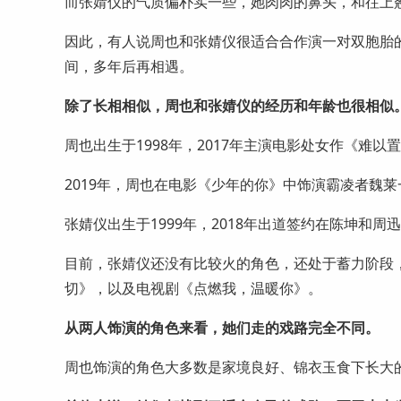
而张婧仪的气质偏朴实一些，她肉肉的鼻头，和往上
因此，有人说周也和张婧仪很适合合作演一对双胞胎
间，多年后再相遇。
除了长相相似，周也和张婧仪的经历和年龄也很相似
周也出生于1998年，2017年主演电影处女作《难
2019年，周也在电影《少年的你》中饰演霸凌者魏
张婧仪出生于1999年，2018年出道签约在陈坤和周
目前，张婧仪还没有比较火的角色，还处于蓄力阶段
切》，以及电视剧《点燃我，温暖你》。
从两人饰演的角色来看，她们走的戏路完全不同。
周也饰演的角色大多数是家境良好、锦衣玉食下长大