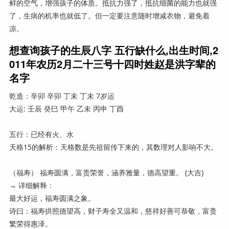
鲜的空气，增强孩子的体质。抵抗力强了，抵抗细菌的能力也就强
了，生病的机率也就低了。但一定要注意随时增减衣物，避免着
凉。
想查询孩子的生辰八字 五行缺什么,出生时间,2
011年农历2月二十三号十四时姓赵是洪字辈的
名字
乾造：辛卯 辛卯 丁未 丁未 7岁运
大运: 壬辰 癸巳 甲午 乙未 丙申 丁酉
五行：已经有火、水
天格15的解析：天格数是先祖留传下来的，其数理对人影响不大。
（福寿） 福寿圆满，富贵荣誉，涵养雅量，德高望重。 (大吉)
→ 详细解释：
最大好运，福寿圆满之象。
诗曰：福寿拱照德望高，财子寿全又温和，慈祥好善可恭敬，富贵
繁荣得惠泽。