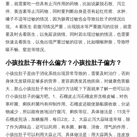
重，就需要吃一些具有止泻作用的药物，比如说蒙脱石散、泻立
停、黄连素等止泻药物，同时要判断自身是否有起红疙瘩、水肿、
嗓子不适等过敏的情况，因为肠胃过敏也会导致拉肚子的情况出
现。 4 看医生 若腹泻情况严重，出现脱水等严重腹泻的症状，就需
要及时去看医生，以免延误病情。同时若出现过敏的情况，也需要
快速去看医生，以免出现严重过敏的症状，比如咽喉肿胀，导致呼
吸不畅、窒息等情况。
小孩拉肚子有什么偏方？小孩拉肚子偏方？
小孩拉肚子是由于消化系统出现异常导致的，需要及时治疗，否则
身体无发获得足够多的营养，更容易诱发其他疾病，对健康危害极
大，那么小孩拉肚子有什么治疗方法呢？下面就来了解一些可以治
疗小孩拉肚子的偏方吧。1、石榴皮止泻石榴皮所含根皮碱，对伤
寒杆菌、痢疾杆菌均有抑制作用。石榴皮还能使肠黏膜收敛，分泌
物减少，所以能有效地治疗腹泻、痢疾等症。具体做法是：15克干
石榴皮煎汤，加糖服用，每日2次。2、大蒜止泻大蒜味道辛辣，除
了作为调味品，还可以药用，有杀菌、解毒、消食、理气的作用，
小孩拉肚子可以利用大蒜止泻。具体做法是：用大蒜两头，连皮放