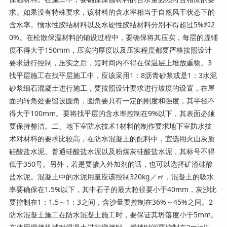
求。如果没有特殊要求，该材料的含水率相当于自然风干状态下的
含水率。憎水性胶结材料以及水硬性胶结材料分别不得超过5%和2
0%。在松散保温材料的铺设过程中，要确保将其压实，每层的虚铺
度不得大于150mm，压实的厚度以及压实程度都要严格按照设计
要求进行控制，压实之后，短时间内不得在保温层上堆放重物。3
找平层施工在找平层施工中，应该采用1：8沥青砂浆或是1：3水泥
砂浆细石混凝土进行施工，要按照设计要求进行坡度的设置，在屋
面的转角处要留设圆角，圆角要具有一定的刚度和强度，其半径不
得大于100mm。要将找平层的含水率控制在9%以下，其表面必须
要保持整洁。二、地下室防水技术1材料的制作要求地下室防水技
术对材料的要求比较高，在防水混凝土的配料中，宜选用火山灰质
硅酸盐水泥、普通硅酸盐水泥以及粉煤灰硅酸盐水泥，其标号不得
低于350号。另外，若是要掺入外加剂的话，也可以选择矿渣硅酸
盐水泥。混凝土中的水泥用量应该控制320kg／㎡，混凝土的吸水
率要确保在1.5%以下，其中石子的最大粒径要小于40mm，灰沙比
要控制在1：1.5～1：3之间，含沙量要控制在36%～45%之间。2
防水混凝土施工在防水混凝土施工时，要保证其坍落度小于5mm。