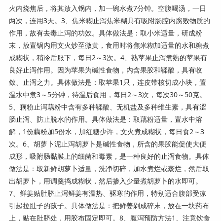
火内烧焦后，将其放入锅内，加一碗水煮7分钟。空腹喝汤，一日
两次，连用3天。3、焦米糊止泻焦米糊具有吸附肠腔内腐败物质的
作用，故有去毒止泻的功效。具体做法是：取小米适量，研成粉
末，放置锅内用文火炒至微黄，食用时将焦米糊加适量的水和糖煮
成糊状，稍冷后服下，每日2～3次。4、熟苹果止泻煮熟的苹果有
良好止泻作用。因为苹果为碱性食物，内含果胶和鞣酸，具有收
敛、止泻之力。具体做法是：取苹果1只，连皮带核切成小块，置
温水中煮3～5分钟，待温后食用，每日2～3次，每次30～50克。
5、藕粉止泻藕粉中含有多种鞣酸、无机盐及多种维生素，具有涩
肠止泻、防止脱水的作用。具体做法是：取藕粉适量，置水中溶
解，1份藕粉加5份水，加红糖少许，文火煮成糊状，每日食2～3
次。6、胡萝卜泥止泻胡萝卜是碱性食物，所含的果胶能促使大便
成形，吸附肠黏膜上的细菌和毒素，是一种良好的止泻食物。具体
做法是：取新鲜胡萝卜适量，洗净切碎，加水煮烂或蒸烂，然后取
出胡萝卜，用调羹捣成糊状，然后掺入少量煮胡萝卜的水即可。
7、鲜姜贴肚脐止泻鲜姜有温热、驱寒的作用，特别适合腹部受凉
引起拉肚子的孩子。具体做法是：把鲜姜剁成碎末，放在一块药布
上，贴在肚脐处，用胶布固定即可。8、腹泻预防方法1、注意饮食