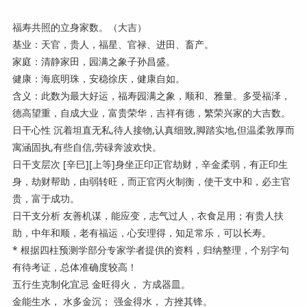
福寿共照的立身家数。（大吉）
基业：天官，贵人，福星、官禄、进田、畜产。
家庭：清静家田，园满之象子孙昌盛。
健康：海底明珠，安稳徐庆，健康自如。
含义：此数为最大好运，福寿园满之象，顺和、雅量。多受福泽，
德高望重，自成大业，富贵荣华，吉祥有德，繁荣兴家的大吉数。
日干心性 沉着坦直无私,待人接物,认真细致,脚踏实地,但温柔敦厚而
寓涵固执,有些自信,劳碌奔波欢快。
日干支层次 [辛巳][上等]身坐正印正官劫财，辛金柔弱，有正印生
身，劫财帮助，由弱转旺，而正官丙火制衡，使干支中和，必主官
贵，富于成功。
日干支分析 友善机谋，能应变，志气过人，衣食足用；有贵人扶
助，中年和顺，老有福运，心安理得，知足常乐，可以长寿。
* 根据四柱预测学部分专家学者提供的资料，归纳整理，个别字句
有待考证，总体准确度较高！
五行生克制化宜忌 金旺得火， 方成器皿。
金能生水， 水多金沉； 强金得水， 方挫其锋。