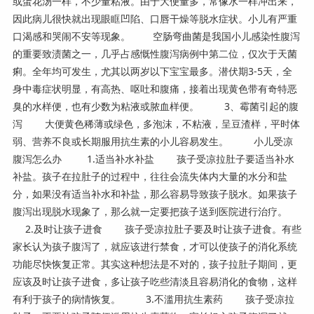
或蛋花汤一样，不少量粘液。由于大便量多，常像水一样冲出来，
因此病儿很快就出现眼眶凹陷、口唇干燥等脱水症状。小儿有严重
口渴感和哭闹不安等现象。 空肠弯曲菌是我国小儿感染性腹泻
的重要致渍菌之一，几乎占感慨性腹泻病例中第二位，仅次于天菌
痢。全年均可发生，尤其以两岁以下宝宝最多。潜伏期3-5天，全
身中毒症状明显，有高热、呕吐和腹痛，接着出现黄色带有奇特恶
臭的水样便，也有少数为粘液或脓血样便。 3、霉菌引起的腹
泻 大便黄色稀薄或绿色，多泡沫，不粘液，呈豆渣样，平时体
弱、营养不良或长期服用抗生素的小儿容易发生。 小儿受凉
腹泻怎么办 1.适当补水补盐 孩子受凉拉肚子要适当补水
补盐。孩子在拉肚子的过程中，往往会流失体内大量的水分和盐
分，如果没有适当补水和补盐，那么容易导致孩子脱水。如果孩子
腹泻出现脱水现象了，那么就一定要把孩子送到医院进行治疗。
2.及时让孩子进食 孩子受凉拉肚子要及时让孩子进食。有些
家长认为孩子腹泻了，就应该进行禁食，才可以使孩子的消化系统
功能尽快恢复正常。其实这种想法是不对的，孩子拉肚子期间，更
应该及时让孩子进食，多让孩子吃些清淡且容易消化的食物，这样
有利于孩子的病情恢复。 3.不滥用抗生素药 孩子受凉拉