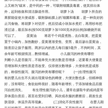
上又称为“碳末，是中药的一种，可吸附细菌及毒素，使其排出体
外，起到收敛和清洁肠道作用。 胡萝卜汤 胡萝卜所含的
果胶能促使大便成形，吸附肠粘膜上的`细菌和毒素，是一种良好的
止泻食物。将胡萝卜对切开，然后切成小块加水煮烂，再用纱布把
渣过滤，最后加水(按500克胡萝卜加1000克水的比例)加糖烧开就
可以了。 蛋黄油 将若干个鸡蛋煮熟，去白取黄。把蛋黄
置于小锅内，加热翻炒，蛋黄逐渐变焦、变黑，最后渗出蛋黄油，
除渣后让孩子服用。两岁以内的患儿每日服5毫升，不拘时间，其
余年龄可根据情况，酌情增减。 小儿腹泻的种类有哪些
判断小儿是否腹泻，不能单凭大便次数是否增多，还要看大便量是
否增加和大便性质是否改变。仅排便次数增多，大便依然是成形
的，称假性腹泻。腹泻的种类有哪些呢？ (一)生理性腹泻
有的婴儿出生不久就出现黄绿色的稀便，大便次数也多，但精神很
好，没有呕吐，食欲始终很好，随着年龄增长，于添加辅食品后腹
泻自然消失。 有生理性腹泻的小儿，通常在摄取牛奶或鸡蛋等
异体蛋白质后，甚至在受到日晒、风吹或衣服的磨擦后，易发生皮
肤湿疹、体温升高等现象。 (二)消化不良性腹泻 在婴儿期
引起的腹泻，最常见的是由于喂养不当，不是吃得太多，便是吃得