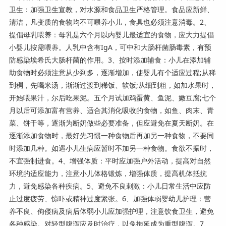
卫生：加强卫生宣教，对水源和食品卫生严格管理。食品应新鲜、
清洁，凡变质的食物均不可喂养小儿，食具也必须注意消毒。2、
提倡母乳喂养：母乳是六个月以内婴儿最适宜的食物，应大力提倡
小婴儿按需喂养。人乳中含有IgA，可中和大肠杆菌肠毒素，有预
防感染埃希氏大肠杆菌的作用。3、按时添加辅食：小儿在添加辅
助食物时必须注意从少到多，逐渐增加，使婴儿有个适应过程;从稀
到稠，先喝米汤，渐渐过渡到稀饭、软饭;从细到粗，如加水果时，
开始喂果汁，尔后吃果泥。五个月试加鸡蛋黄、鱼泥、嫩豆腐;七个
月以后可添加富有营养、适合其消化吸收的食物，如鱼、肉末、青
菜、饼干等，逐渐为断奶做些必要准备，但应避免在夏天断奶。在
逐渐添加食物时，最好先习惯一种食物后再加另一种食物，不要同
时添加几种。如遇小儿生病应暂时不加另一种食物。食欲不振时，
不宜强制进食。4、增强体质：平时应加强户外活动，提高对自然
环境的适应能力，注意小儿体格锻炼，增强体质，提高机体抵抗
力，避免感染各种疾病。5、避免不良刺激：小儿日常生活中应防
止过度疲劳、惊吓或精神过度紧张。6、加强体弱婴幼儿护理：营
养不良、佝偻病及病后体弱小儿应加强护理，注意饮食卫生，避免
各种感染。对轻型腹泻应及时治疗，以免拖延成为重型腹泻。7、