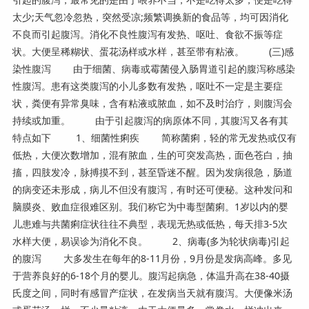
太少;天气忽冷忽热，突然受凉;频繁调换新的食品等，均可因消化
不良而引起腹泻。消化不良性腹泻有发热、呕吐、食欲不振等症
状。大便呈稀糊状、蛋花汤样或水样，甚至带有粘液。 (三)感
染性腹泻 由于细菌、病毒或霉菌侵入肠胃道引起的腹泻称感染
性腹泻。患有这类腹泻的小儿多数有发热，呕吐不一定是主要症
状，粪便有异常臭味，含有粘液或脓血，如不及时治疗，则腹泻会
持续或加重。 由于引起腹泻的病原体不同，其腹泻又各有其
特点如下 1、细菌性痢疾 简称菌痢，轻的常无发热或仅有
低热，大便次数增加，混有脓血，生的可突发高热，面色苍白，抽
搐，四肢发冷，脉搏摸不到，甚至昏迷不醒。因为发病很急，肠道
的病变还未形成，病儿不但没有腹泻，有时还可便秘。这种发问和
脑膜炎、败血症很难区别。我们称它为中毒型菌痢。1岁以内的婴
儿患难与共菌痢症状往往不典型，表现无热或低热，每天排3-5次
水样大便，易误诊为消化不良。 2、病毒(多为轮状病毒)引起
的腹泻 大多发生在每年的8-11月份，9月份是发病高峰。多见
于营养良好的6-18个月的婴儿。腹泻起病急，体温升高在38-40摄
氏度之间，同时有感冒产症状，在发病当天就有腹泻。大便像米汤