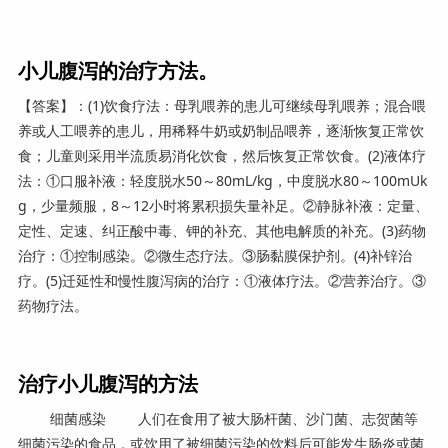
小儿腹泻的治疗方法。
【答案】：(1)饮食疗法：母乳喂养的患儿可继续母乳喂养；混合喂
养或人工喂养的患儿，用稀释牛奶或奶制品喂养，逐渐恢复正常饮
食；儿童则采用半流质易消化饮食，然后恢复正常饮食。(2)液体疗
法：①口服补液：轻度脱水50～80mL/kg，中度脱水80～100mUk
g，少量频服，8～12小时将累积损失量补足。②静脉补液：定量、
定性、定速、纠正酸中毒、钾的补充、其他电解质的补充。(3)药物
治疗：①控制感染。②微生态疗法。③肠黏膜保护剂。(4)补锌治
疗。(5)迁延性和慢性腹泻病的治疗：①液体疗法。②营养治疗。③
药物疗法。
治疗小儿腹泻的方法
细菌感染 人们在食用了被大肠杆菌、沙门菌、志贺菌等
细菌污染的食品，或饮用了被细菌污染的饮料后可能发生肠炎或菌