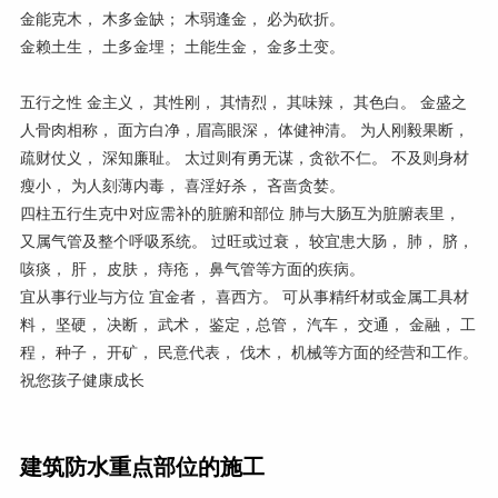
金能克木， 木多金缺； 木弱逢金， 必为砍折。
金赖土生， 土多金埋； 土能生金， 金多土变。
五行之性 金主义， 其性刚， 其情烈， 其味辣， 其色白。 金盛之
人骨肉相称， 面方白净，眉高眼深， 体健神清。 为人刚毅果断，
疏财仗义， 深知廉耻。 太过则有勇无谋，贪欲不仁。 不及则身材
瘦小， 为人刻薄内毒， 喜淫好杀， 吝啬贪婪。
四柱五行生克中对应需补的脏腑和部位 肺与大肠互为脏腑表里，
又属气管及整个呼吸系统。 过旺或过衰， 较宜患大肠， 肺， 脐，
咳痰， 肝， 皮肤， 痔疮， 鼻气管等方面的疾病。
宜从事行业与方位 宜金者， 喜西方。 可从事精纤材或金属工具材
料， 坚硬， 决断， 武术， 鉴定，总管， 汽车， 交通， 金融， 工
程， 种子， 开矿， 民意代表， 伐木， 机械等方面的经营和工作。
祝您孩子健康成长
建筑防水重点部位的施工