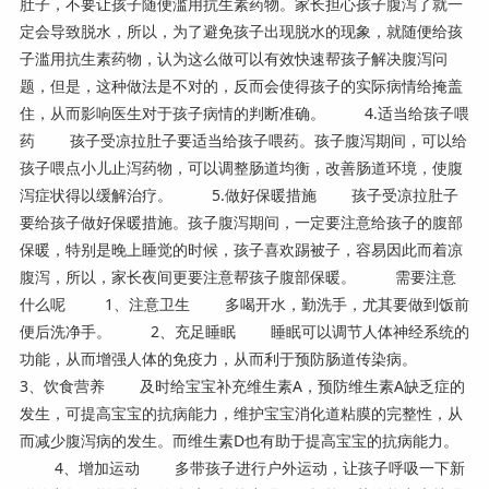
肚子，不要让孩子随便滥用抗生素药物。家长担心孩子腹泻了就一
定会导致脱水，所以，为了避免孩子出现脱水的现象，就随便给孩
子滥用抗生素药物，认为这么做可以有效快速帮孩子解决腹泻问
题，但是，这种做法是不对的，反而会使得孩子的实际病情给掩盖
住，从而影响医生对于孩子病情的判断准确。 4.适当给孩子喂
药 孩子受凉拉肚子要适当给孩子喂药。孩子腹泻期间，可以给
孩子喂点小儿止泻药物，可以调整肠道均衡，改善肠道环境，使腹
泻症状得以缓解治疗。 5.做好保暖措施 孩子受凉拉肚子
要给孩子做好保暖措施。孩子腹泻期间，一定要注意给孩子的腹部
保暖，特别是晚上睡觉的时候，孩子喜欢踢被子，容易因此而着凉
腹泻，所以，家长夜间更要注意帮孩子腹部保暖。 需要注意
什么呢 1、注意卫生 多喝开水，勤洗手，尤其要做到饭前
便后洗净手。 2、充足睡眠 睡眠可以调节人体神经系统的
功能，从而增强人体的免疫力，从而利于预防肠道传染病。
3、饮食营养 及时给宝宝补充维生素A，预防维生素A缺乏症的
发生，可提高宝宝的抗病能力，维护宝宝消化道粘膜的完整性，从
而减少腹泻病的发生。而维生素D也有助于提高宝宝的抗病能力。
4、增加运动 多带孩子进行户外运动，让孩子呼吸一下新