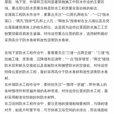
屋面、地下室、外墙和卫浴间是建筑物施工中防水作业的主要区
域。重点部位防水质量合格是防水工程质量全面合格的标志。
在屋面工程防水作业中，要重点关注“一口两孔两收头”：“一口”指水
落口；“两孔”指排气孔和上人孔；“两收头”指卷材在女儿墙以及在突
出屋面建筑墙体上的收头部位。这是因为这些位置因防水施工工艺
较繁琐最容易发生渗漏。对待这些重点位置的防水，选用材料最好
采用高分子防水卷材和改性沥青防水卷材。
在地下室防水工程作业中，要着重关注“三缝一点两交接”：“三缝”包
括施工缝、变形缝、沉降缝和后浇带；“一点”指穿墙管；“两交”接指
防水层和桩头交接处以及底板防水和侧壁防水的交接处。对待这些
特殊位置的防水工程，最好采用高分子防水卷材和改性沥青防水卷
材。
在外墙防水工程作业中，要特别关注“一预埋一穿越”，即外墙上的
各种预埋件和穿越外墙的各种管道。对待这些位置的防水工程，最
好采用耐老化性能好的防水材料。
在卫浴间防水工程作业中，要注意地砖接缝粗细要相同，与墙砖缝
对齐，贴瓷片时要平坦，可尽快将卫浴空间的水排出，而在墙面砖