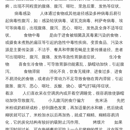
痢，出现不同程度的腹痛、腹泻、呕吐、里急后重、发热等症状。
病毒感染 人体通过食物或其他途径感染多种病毒后易引
起病毒性腹泻，如：感染轮状病毒、诺瓦克病毒、柯萨奇病毒、埃
可等病毒后，出现腹痛、腹泻、恶心、呕吐、发热及全身不适等症
状。 食物中毒 是由于进食被细菌及其毒素污染的食物，
或摄食未煮熟的扁豆等引起的急性中毒性疾病。变质食品、污染水
源是主要传染源，不洁手、餐具和带菌苍蝇是主要传播途径。患者
可出现呕吐、腹泻、腹痛、发热等急性胃肠道症状。 生冷食
物 喜食生冷食物，可导致胃肠功能紊乱，肠蠕动加快，引起腹
泻。 食物滞留 消化不良，饮食无规律、进食过多、进食
不易消化的食物，或者由于胃动力不足导致食物在胃内滞留，引起
腹胀、腹泻、恶心、呕吐、反酸、烧心、嗳气(打嗝)等症状。
着凉 人们喜欢呆在空调房内或开着空调睡觉，很容易致使肠蠕
动加快导致腹泻。 小儿腹泻的食疗偏方 焦米汤 先把
米粉或奶糕研成粉，炒到颜色发黄，再加适量的水和糖，然后烧成
糊状就可以了。米粉加水以后再加热，就成了糊精。糊精容易消
化，它的炭化结构有较好的吸附止泻作用。 烤馍片 如果
腹泻时间过长，可在每顿餐前可吃上一小片烤糊的馍片，这在医学