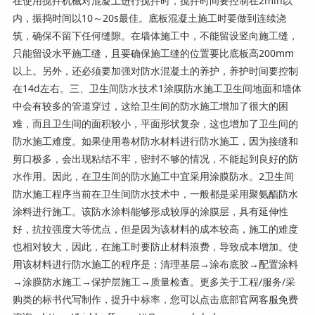
在使用搅拌机械对混凝土进行搅拌时，搅拌时间要控制在2min以
内，振捣时间以10～20s最佳。底板混凝土施工时要做到连续浇
筑，确保不留下任何缝隙。在墙体施工中，不能留设竖向施工缝，
只能留设水平施工缝，且要确保施工缝的位置要比底板高200mm
以上。另外，还必须要加强对防水混凝土的养护，养护时间要控制
在14d左右。三、卫生间防水技术1涂膜防水施工卫生间地面和墙体
中会有较多的管道穿过，这给卫生间的防水施工增加了很大的困
难，而且卫生间的面积较小，平面形状复杂，这也增加了卫生间的
防水施工难度。如果使用卷材防水材料进行防水施工，因为接缝和
剪口极多，会出现粘结不牢，密封不够的情况，不能起到良好的防
水作用。因此，在卫生间的防水施工中宜采用涂膜防水。2卫生间
防水施工程序当前在卫生间防水技术中，一般都是采用聚氨酯防水
涂料进行施工。该防水涂料能够形成较厚的涂膜层，具有延伸性
好，抗拉强度大等优点，但是因为该材料的成本较高，施工的难度
也相对较大，因此，在施工时要防止材料浪费，导致成本增加。使
用该材料进行防水施工的程序是：清理基层→涂布底胶→配置涂料
→涂膜防水施工→保护层施工→质量检查。更多关于工程/服务/采
购类的标书代写制作，提升中标率，您可以点击底部官网客服免费