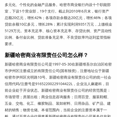
多元化、个性化的金融产品服务。哈密市商业银行内设十个职能部
室，下设1个营业部，19个支行。截止到2010年6月末，银行资产
总额20亿元，增长42%；各项存款余额达20亿元，增长46%；各项
贷款余额10亿多元，增长28%；累计实现利润9351万元，上缴税金
5129万元。资本充足率、核心资本充足率、存贷比例、资产流动性
比例、备付金比例、贷款准备充足率、不良贷款率均达到监管指标
要求。
新疆哈密商业有限责任公司怎么样？
新疆哈密商业有限责任公司是1997-05-30在新疆维吾尔自治区哈密
市伊州区注册成立的有限责任公司(国有独资)，注册地址位于新疆
哈密市伊州区光明路10号。新疆哈密商业有限责任公司的统一社会
信用代码/注册号是91652200229104422L，企业法人麻建科，目
前企业处于开业状态。新疆哈密商业有限责任公司的经营范围是：
市场管理；房屋出租；商业信息咨询服务；日用百货、服装鞋帽、
五金、交电、化工、橡胶制品、装卸材料、日用杂品、矿产品、建
材的销售；物资仓储。本省范围内，当前企业的注册资本属于一
般。通过百度企业信用查看新疆哈密商业有限责任公司更多信息和