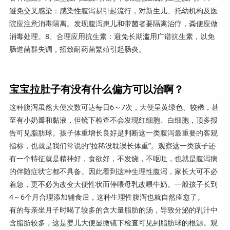
避免交叉感染：感染性腹泻易引起流行，对新生儿、托幼机构及医
院应注意消毒隔离。发现腹泻患儿和带菌者要隔离治疗，粪便应做
消毒处理。8、合理应用抗生素：避免长期滥用广谱抗生素，以免
肠道菌群失调，招致耐药菌繁殖引起肠炎。
宝宝拉肚子有没有什么偏方可以治啊？
这种腹泻虽然大便次数可达每日6～7次，大便呈黄绿色、较稀，甚
至有小奶瓣和黏液，但镜下检查不会发现红细胞、白细胞，顶多报
告可见脂肪球。孩子体重增长良好是判断这一类腹泻最重要的客观
指标，也就是我们常说的“拉稀没耽误长体重”。观察这一类孩子还
有一个特征就是精神好，食欲好，不发烧，不呕吐，也就是腹泻病
的伴随症状它都不具备。因此看到这种生理性腹泻，家长大可不必
着急，更不必为改变大便性状而停喂母乳改喂牛奶。一般孩子长到
4～6个月合理添加辅食后，这种生理性腹泻也就自然痊愈了。
有的母亲坐月子时喝了较多的含大量脂肪的汤，导致分泌的乳汁中
含脂肪较多，这是婴儿大便显微镜下检查可见到脂肪球的根源。观