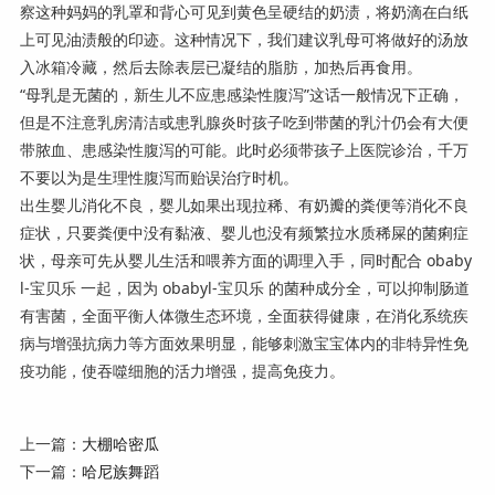
察这种妈妈的乳罩和背心可见到黄色呈硬结的奶渍，将奶滴在白纸
上可见油渍般的印迹。这种情况下，我们建议乳母可将做好的汤放
入冰箱冷藏，然后去除表层已凝结的脂肪，加热后再食用。
“母乳是无菌的，新生儿不应患感染性腹泻”这话一般情况下正确，
但是不注意乳房清洁或患乳腺炎时孩子吃到带菌的乳汁仍会有大便
带脓血、患感染性腹泻的可能。此时必须带孩子上医院诊治，千万
不要以为是生理性腹泻而贻误治疗时机。
出生婴儿消化不良，婴儿如果出现拉稀、有奶瓣的粪便等消化不良
症状，只要粪便中没有黏液、婴儿也没有频繁拉水质稀屎的菌痢症
状，母亲可先从婴儿生活和喂养方面的调理入手，同时配合 obaby
l-宝贝乐 一起，因为 obabyl-宝贝乐 的菌种成分全，可以抑制肠道
有害菌，全面平衡人体微生态环境，全面获得健康，在消化系统疾
病与增强抗病力等方面效果明显，能够刺激宝宝体内的非特异性免
疫功能，使吞噬细胞的活力增强，提高免疫力。
上一篇：
大棚哈密瓜
下一篇：
哈尼族舞蹈